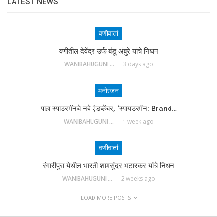
LATEST NEWS
वणीवार्ता
वणीतील देवेंद्र उर्फ बंडू अंबुरे यांचे निधन
WANIBAHUGUNI DESK
3 days ago
मनोरंजन
पाहा स्पाडरमॅनचे नवे ऍडव्हेंचर, ‘स्पायडरमॅन: Brand…
WANIBAHUGUNI DESK
1 week ago
वणीवार्ता
रंगारीपुरा येथील भारती शामसुंदर भटारकर यांचे निधन
WANIBAHUGUNI DESK
2 weeks ago
LOAD MORE POSTS