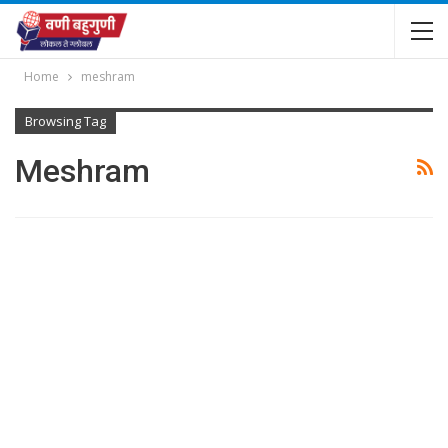
Home
meshram
Browsing Tag
Meshram