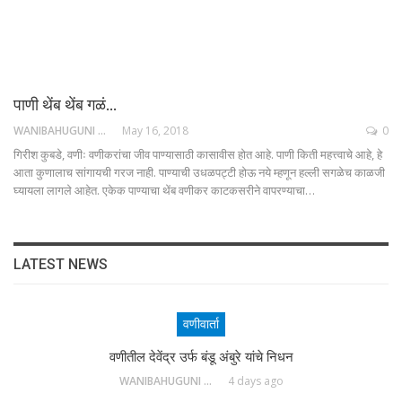
पाणी थेंब थेंब गळं…
WANIBAHUGUNI DESK
May 16, 2018
0
गिरीश कुबडे, वणीः वणीकरांचा जीव पाण्यासाठी कासावीस होत आहे. पाणी किती महत्त्वाचे आहे, हे
आता कुणालाच सांगायची गरज नाही. पाण्याची उधळपट्टी होऊ नये म्हणून हल्ली सगळेच काळजी
घ्यायला लागले आहेत. एकेक पाण्याचा थेंब वणीकर काटकसरीने वापरण्याचा…
LATEST NEWS
वणीवार्ता
वणीतील देवेंद्र उर्फ बंडू अंबुरे यांचे निधन
WANIBAHUGUNI DESK
4 days ago