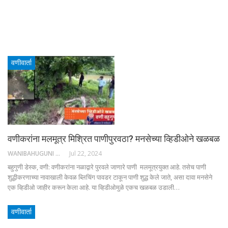
वणीवार्ता
वणीकरांना मलमूत्र मिश्रित पाणीपुरवठा? मनसेच्या व्हिडीओने खळबळ
WANIBAHUGUNI DESK
Jul 22, 2024
बहुगुणी डेस्क, वणी: वणीकरांना नळाद्वारे पुरवले जाणारे पाणी मलमूत्रयुक्त आहे. तसेच पाणी
शुद्धीकरणाच्या नावाखाली केवळ ब्लिचिंग पावडर टाकून पाणी शुद्ध केले जाते, असा दावा मनसेने
एक व्हिडीओ जाहीर करून केला आहे. या व्हिडीओमुळे एकच खळबळ उडाली…
वणीवार्ता