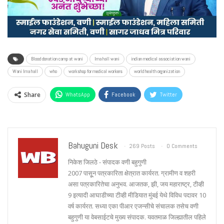
Blood donation camp at wani
Ima hall wani
indian medical association wani
Wani Ima hall
who
workshop for medical workers
world health organization
Share
WhatsApp
Facebook
Twitter
Bahuguni Desk
269 Posts
0 Comments
निकेश जिलठे - संपादक वणी बहुगुणी
2007 पासूून पत्रकारिता क्षेत्रात कार्यरत. ग्रामीण व शहरी
असा पत्रकारितेचा अनुभव. आजतक, झी, जय महाराष्ट्र, टीव्ही
9 इत्यादी आघाडीच्या टीव्ही मीडियात मुंबई येथे विविध पदावर 10
वर्ष कार्यरत. सध्या एका पीआर एजन्सीचे संचालक तसेच वणी
बहुगुणी या वेबसाईटचे मुख्य संपादक. यवतमाळ जिल्ह्यातील पहिले