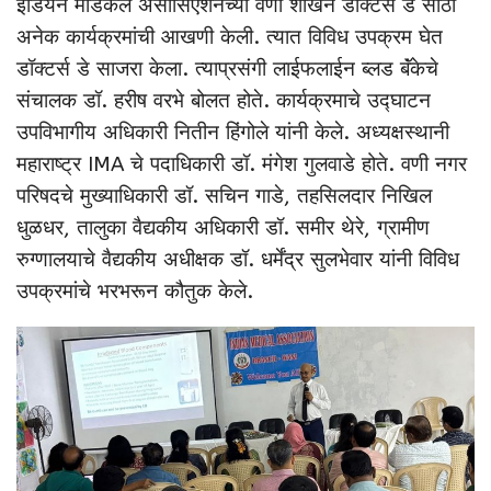
इंडियन मेडिकल असोसिएशनच्या वणी शाखेने डॉक्टर्स डे साठी
अनेक कार्यक्रमांची आखणी केली. त्यात विविध उपक्रम घेत
डॉक्टर्स डे साजरा केला. त्याप्रसंगी लाईफलाईन ब्लड बॅंकेचे
संचालक डॉ. हरीष वरभे बोलत होते. कार्यक्रमाचे उद्घाटन
उपविभागीय अधिकारी नितीन हिंगोले यांनी केले. अध्यक्षस्थानी
महाराष्ट्र IMA चे पदाधिकारी डॉ. मंगेश गुलवाडे होते. वणी नगर
परिषदचे मुख्याधिकारी डॉ. सचिन गाडे, तहसिलदार निखिल
धुळधर, तालुका वैद्यकीय अधिकारी डॉ. समीर थेरे, ग्रामीण
रुग्णालयाचे वैद्यकीय अधीक्षक डॉ. धर्मेंद्र सुलभेवार यांनी विविध
उपक्रमांचे भरभरून कौतुक केले.