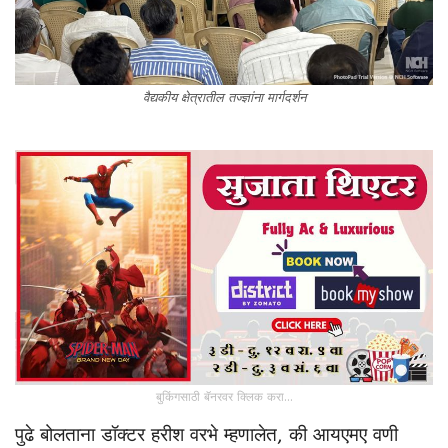
वैद्यकीय क्षेत्रातील तज्ज्ञांना मार्गदर्शन
बुकिंगसाठी बॅनरवर क्लिक करा...
पुढे बोलताना डॉक्टर हरीश वरभे म्हणालेत, की आयएमए वणी