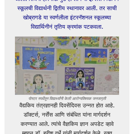
स्कूलची विद्यार्थनी द्वितीय स्थानावर आली. तर साची
खोब्रागडे या स्वर्णलीला इंटरनॅशनल स्कूलच्या
विद्यार्थिनीनं तृतिय क्रमांक पटकवला.
पोस्टर स्पर्धेतून विद्यार्थ्यांनी केली आरोग्यविषयक जनजागृती
वैद्यकिय तंत्रज्ञानही दिवसेंदिवस उन्नत होत आहे.
डॉक्टर्स, नर्सेंस आणि संबंधित यांना मार्गदर्शन
करण्यात आले. त्यांचे वैज्ञकिय ज्ञान अपडेट व्हावे
म्हणून डॉ. हरीश वर्भे यांनी मार्गदर्शन केले. रक्त