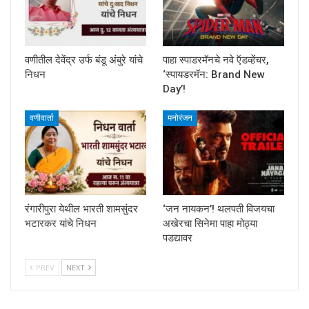
वणीतील देवेंद्र उर्फ बंडू अंबुरे यांचे
पाहा स्पाडरमॅनचे नवे ऍडव्हेंचर,
निधन
‘स्पायडरमॅन: Brand New
Day’!
वणीवार्ता
मनोरंजन
रंगारीपुरा येथील भारती शामसुंदर
‘जन नायकन’! थलपती विजयचा
भटारकर यांचे निधन
अखेरचा सिनेमा पाहा मोठ्या
पडद्यावर
PREV
NEXT