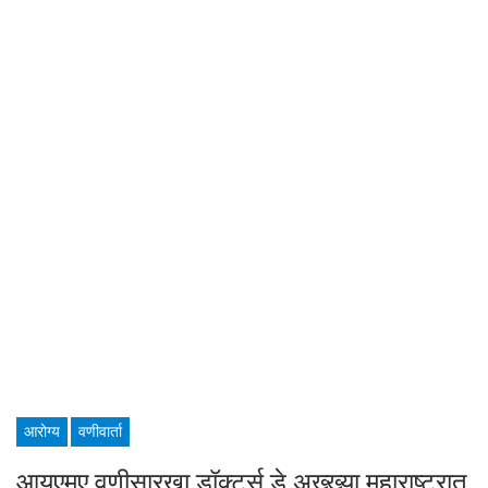
आरोग्य
वणीवार्ता
आयएमए वणीसारखा डॉक्टर्स डे अख्ख्या महाराष्ट्रात