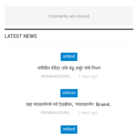
Comments are closed.
LATEST NEWS
वणीवार्ता
वणीतील देवेंद्र उर्फ बंडू अंबुरे यांचे निधन
WANIBAHUGUNI DESK
3 days ago
मनोरंजन
पाहा स्पाडरमॅनचे नवे ऍडव्हेंचर, ‘स्पायडरमॅन: Brand…
WANIBAHUGUNI DESK
1 week ago
वणीवार्ता