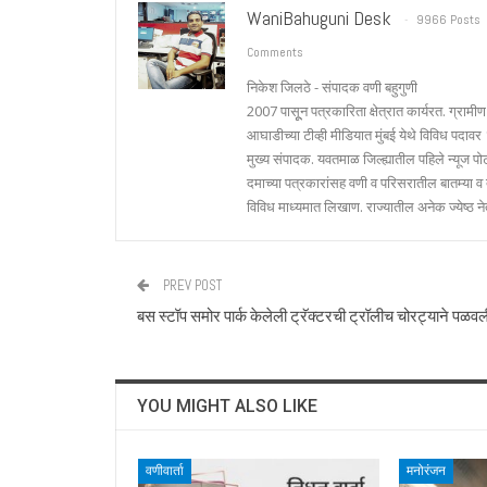
WaniBahuguni Desk
9966 Posts
Comments
निकेश जिलठे - संपादक वणी बहुगुणी
2007 पासूून पत्रकारिता क्षेत्रात कार्यरत. ग्राम
आघाडीच्या टीव्ही मीडियात मुंबई येथे विविध पदाव
मुख्य संपादक. यवतमाळ जिल्ह्यातील पहिले न्यूज पोर्
दमाच्या पत्रकारांसह वणी व परिसरातील बातम्या व
विविध माध्यमात लिखाण. राज्यातील अनेक ज्येष्ठ नेते
PREV POST
बस स्टॉप समोर पार्क केलेली ट्रॅक्टरची ट्रॉलीच चोरट्याने पळवल
YOU MIGHT ALSO LIKE
वणीवार्ता
मनोरंजन