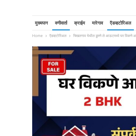
मुख्यपान
वणीवार्ता
क्राईम
मारेगाव
ऍडव्हटोरिअल
Home
ऍडव्हटोरिअल
चिखलगाव येथील ढुमणे ले आऊटमध्ये घर विकणे आ