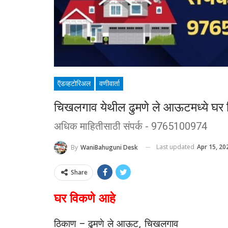
ऍडव्हटोरिअल
वणीवार्ता
चिखलगाव येथील ढुमणे ले आऊटमध्ये घर 
अधिक माहितीसाठी संपर्क - 9765100974
Last updated
Apr 15, 20
By
WaniBahuguni Desk
Share
घर विकणे आहे
ठिकाण – ढुमणे ले आऊट, चिखलगाव