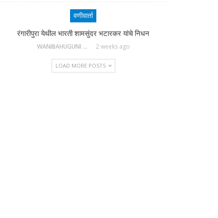
वणीवार्ता
रंगारीपुरा येथील भारती शामसुंदर भटारकर यांचे निधन
WANIBAHUGUNI DESK
2 weeks ago
LOAD MORE POSTS