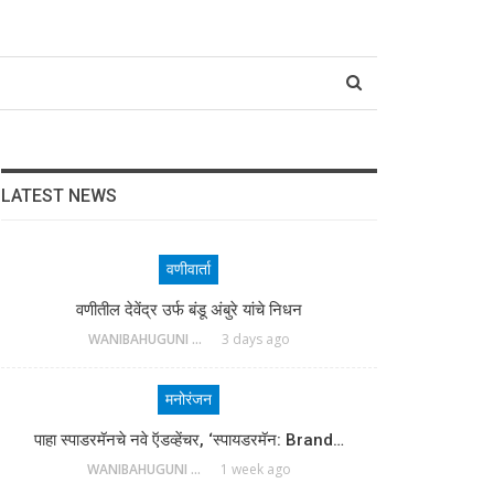
LATEST NEWS
वणीवार्ता
वणीतील देवेंद्र उर्फ बंडू अंबुरे यांचे निधन
WANIBAHUGUNI DESK
3 days ago
मनोरंजन
पाहा स्पाडरमॅनचे नवे ऍडव्हेंचर, ‘स्पायडरमॅन: Brand…
WANIBAHUGUNI DESK
1 week ago