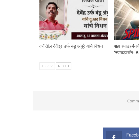
वणीतील देवेंद्र उर्फ बंडू अंबुरे यांचे निधन
पाहा स्पाडरमॅनचे
‘स्पायडरमॅन:
PREV
NEXT
Comme
Faceb