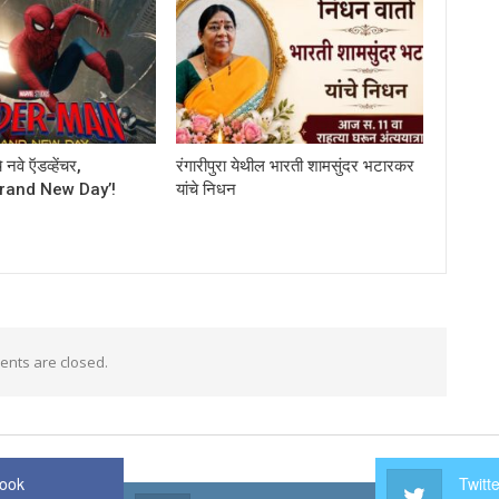
 नवे ऍडव्हेंचर,
रंगारीपुरा येथील भारती शामसुंदर भटारकर
 Brand New Day’!
यांचे निधन
nts are closed.
ook
Twitt