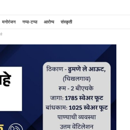
मनोरंजन
गप्पा-टप्पा
आरोग्य
संस्कृती
हे