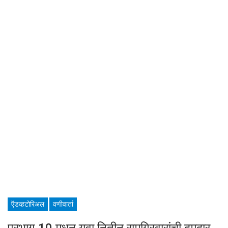
ऍडव्हटोरिअल
वणीवार्ता
प्रभाग 10 मधून युवा नितीन रामगिरवारांची दमदार