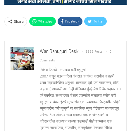
Share
WhatsApp
Facebook
Twitter
WaniBahuguni Desk
9966 Posts
0
Comments
निकेश जिलठे - संपादक वणी बहुगुणी
2007 पासूून पत्रकारिता क्षेत्रात कार्यरत. ग्रामीण व शहरी
असा पत्रकारितेचा अनुभव. आजतक, झी, जय महाराष्ट्र, टीव्ही
9 इत्यादी आघाडीच्या टीव्ही मीडियात मुंबई येथे विविध पदावर 10
वर्ष कार्यरत. सध्या एका पीआर एजन्सीचे संचालक तसेच वणी
बहुगुणी या वेबसाईटचे मुख्य संपादक. यवतमाळ जिल्ह्यातील पहिले
न्यूज पोर्टल वणी बहुगुणी या स्थानिक न्यूज पोर्टलच्या माध्यमातून
परिसरातील ज्येष्ठ व नव्या दमाच्या पत्रकारांसह वणी व
परिसरातील बातम्या व ताज्या घडामोडी पोहोचवण्याचा एक
प्रयत्न. सामाजिक, राजकीय, सांस्कृतिक विषयावर विविध