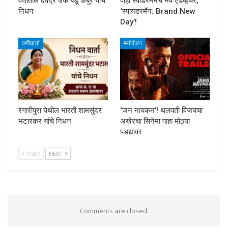
वणीतील देवेंद्र उर्फ बंडू अंबुरे यांचे
पाहा स्पाडरमॅनचे नवे ऍडव्हेंचर,
निधन
‘स्पायडरमॅन: Brand New
Day’!
वणीवार्ता
मनोरंजन
रंगारीपुरा येथील भारती शामसुंदर
‘जन नायकन’! थलपती विजयचा
भटारकर यांचे निधन
अखेरचा सिनेमा पाहा मोठ्या
पडद्यावर
PREV
NEXT
Comments are closed.