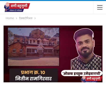
Home
ऍडव्हटोरिअल