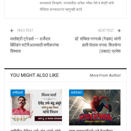
माध्यमात लिखाण. राज्यातील अनेक ज्येष्ठ नेते व मंत्री यांचे
मीडिया कन्सलटन्ट म्हणूनही कार्य.
PREV POST
NEXT POST
मातोश्री ट्रेडर्स — दर्जेदार
डॉ. संचिता नगराळे (गेडाम) यांनी
बिल्डिंग मटेरिअलसाठी वणीकरांचा
हाती घेतला भगवा, शिवसेना
विश्वास
(उबाठा) प्रवेश
YOU MIGHT ALSO LIKE
More From Author
वणीवार्ता
मनोरंजन