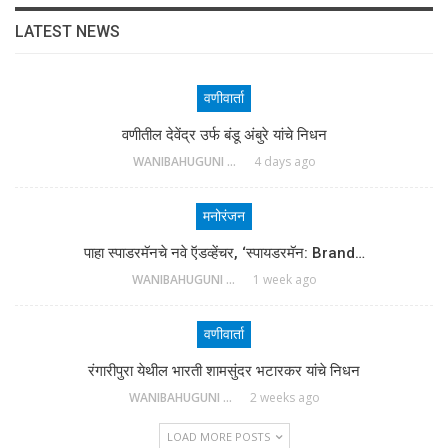
LATEST NEWS
वणीवार्ता
वणीतील देवेंद्र उर्फ बंडू अंबुरे यांचे निधन
WANIBAHUGUNI DESK
4 days ago
मनोरंजन
पाहा स्पाडरमॅनचे नवे ऍडव्हेंचर, ‘स्पायडरमॅन: Brand…
WANIBAHUGUNI DESK
1 week ago
वणीवार्ता
रंगारीपुरा येथील भारती शामसुंदर भटारकर यांचे निधन
WANIBAHUGUNI DESK
2 weeks ago
LOAD MORE POSTS