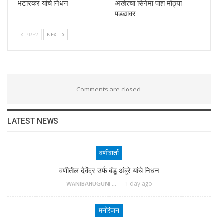
भटारकर यांचे निधन
अखेरचा सिनेमा पाहा मोठ्या
पडद्यावर
PREV
NEXT
Comments are closed.
LATEST NEWS
वणीवार्ता
वणीतील देवेंद्र उर्फ बंडू अंबुरे यांचे निधन
WANIBAHUGUNI DESK
1 day ago
मनोरंजन