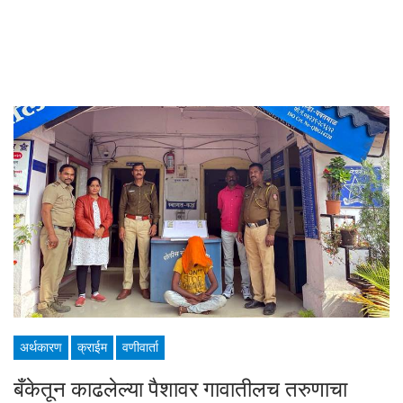
अर्थकारण
क्राईम
वणीवार्ता
बँकेतून काढलेल्या पैशावर गावातीलच तरुणाचा