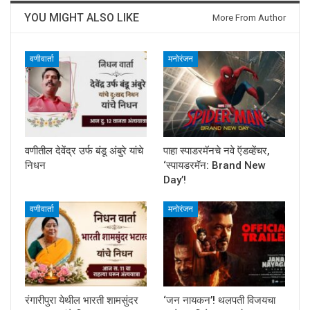
YOU MIGHT ALSO LIKE
More From Author
वणीवार्ता
मनोरंजन
वणीतील देवेंद्र उर्फ बंडू अंबुरे यांचे
पाहा स्पाडरमॅनचे नवे ऍडव्हेंचर,
निधन
‘स्पायडरमॅन: Brand New
Day’!
वणीवार्ता
मनोरंजन
रंगारीपुरा येथील भारती शामसुंदर
‘जन नायकन’! थलपती विजयचा