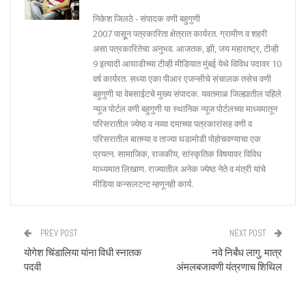
निकेश जिलठे - संपादक वणी बहुगुणी
2007 पासूून पत्रकारिता क्षेत्रात कार्यरत. ग्रामीण व शहरी
असा पत्रकारितेचा अनुभव. आजतक, झी, जय महाराष्ट्र, टीव्ही
9 इत्यादी आघाडीच्या टीव्ही मीडियात मुंबई येथे विविध पदावर 10
वर्ष कार्यरत. सध्या एका पीआर एजन्सीचे संचालक तसेच वणी
बहुगुणी या वेबसाईटचे मुख्य संपादक. यवतमाळ जिल्ह्यातील पहिले
न्यूज पोर्टल वणी बहुगुणी या स्थानिक न्यूज पोर्टलच्या माध्यमातून
परिसरातील ज्येष्ठ व नव्या दमाच्या पत्रकारांसह वणी व
परिसरातील बातम्या व ताज्या घडामोडी पोहोचवण्याचा एक
प्रयत्न. सामाजिक, राजकीय, सांस्कृतिक विषयावर विविध
माध्यमात लिखाण. राज्यातील अनेक ज्येष्ठ नेते व मंत्री यांचे
मीडिया कन्सलटन्ट म्हणूनही कार्य.
PREV POST
NEXT POST
योगेश चिंडालिया यांना विधी स्नातक
नवे निर्बंध लागु, मात्र
पदवी
अंमलबजावणी यंत्रणाच शिथिल