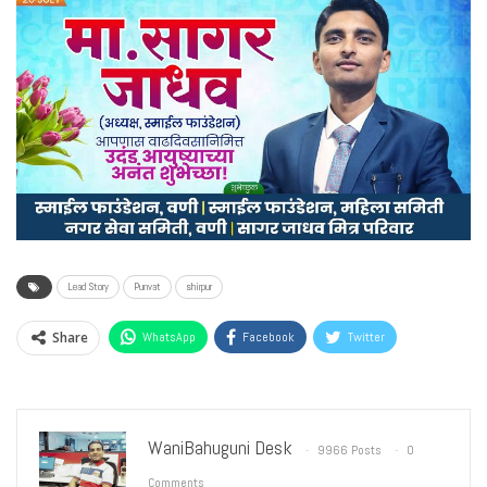
Lead Story
Punvat
shirpur
Share
WhatsApp
Facebook
Twitter
WaniBahuguni Desk
9966 Posts
0
Comments