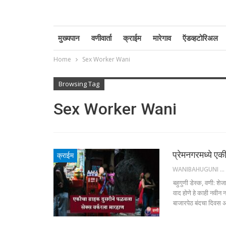
मुख्यपान
वणीवार्ता
क्राईम
मारेगाव
ऍडव्हटोरिअल
Home
Sex Worker Wani
Browsing Tag
Sex Worker Wani
प्रेमनगरमध्ये एक
क्राईम
WANIBAHUGUNI DESK
बहुगुणी डेस्क, वणी: श
वाद होणे हे काही नवीन
बाजारपेठ बंदचा दिवस 