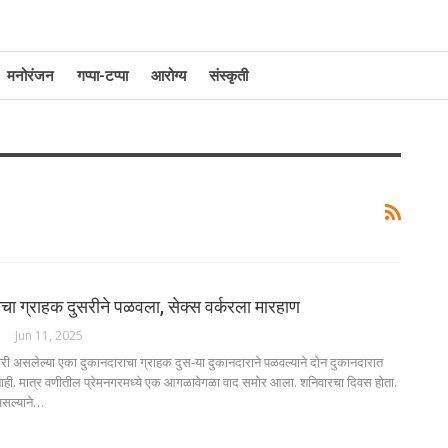
मनोरंजन
गप्पा-टप्पा
आरोग्य
संस्कृती
ीचा ग्राहक दुसरीने पळवला, सेक्स वर्करला मारहाण
Jun 11, 2025
ेजारी असलेल्या एका दुकानदाराचा ग्राहक दुस-या दुकानदाराने पळवल्याने दोन दुकानदारात
 नाही. मात्र वणीतील प्रेमनगरमध्ये एक आगळावेगळा वाद समोर आला. शनिवारचा दिवस होता.
असल्याने…