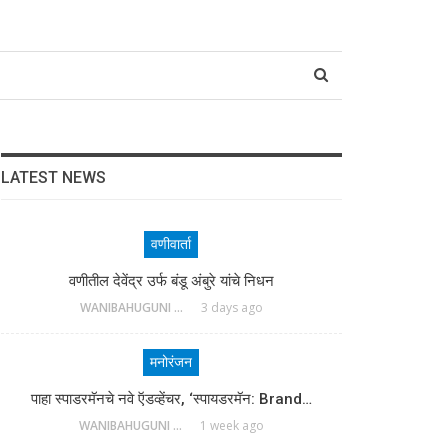
LATEST NEWS
वणीवार्ता
वणीतील देवेंद्र उर्फ बंडू अंबुरे यांचे निधन
WANIBAHUGUNI DESK
3 days ago
मनोरंजन
पाहा स्पाडरमॅनचे नवे ऍडव्हेंचर, ‘स्पायडरमॅन: Brand…
WANIBAHUGUNI DESK
1 week ago