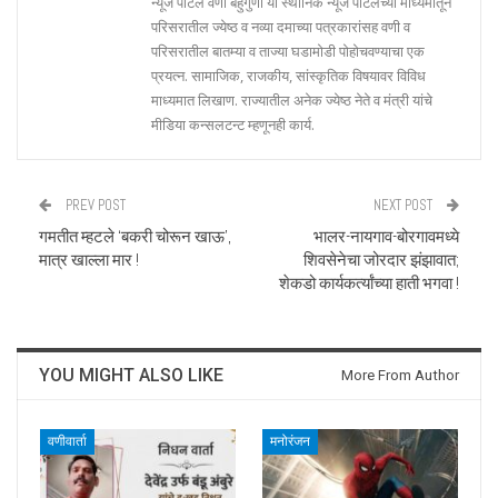
न्यूज पोर्टल वणी बहुगुणी या स्थानिक न्यूज पोर्टलच्या माध्यमातून
परिसरातील ज्येष्ठ व नव्या दमाच्या पत्रकारांसह वणी व
परिसरातील बातम्या व ताज्या घडामोडी पोहोचवण्याचा एक
प्रयत्न. सामाजिक, राजकीय, सांस्कृतिक विषयावर विविध
माध्यमात लिखाण. राज्यातील अनेक ज्येष्ठ नेते व मंत्री यांचे
मीडिया कन्सलटन्ट म्हणूनही कार्य.
PREV POST
NEXT POST
गमतीत म्हटले ‘बकरी चोरून खाऊ’,
भालर-नायगाव-बोरगावमध्ये
मात्र खाल्ला मार !
शिवसेनेचा जोरदार झंझावात;
शेकडो कार्यकर्त्यांच्या हाती भगवा !
YOU MIGHT ALSO LIKE
More From Author
वणीवार्ता
मनोरंजन