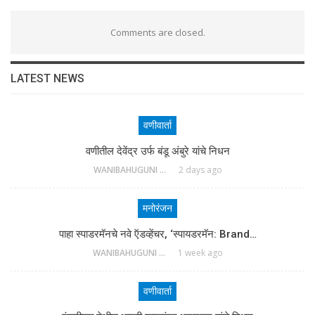
Comments are closed.
LATEST NEWS
वणीवार्ता
वणीतील देवेंद्र उर्फ बंडू अंबुरे यांचे निधन
WANIBAHUGUNI DESK
2 days ago
मनोरंजन
पाहा स्पाडरमॅनचे नवे ऍडव्हेंचर, ‘स्पायडरमॅन: Brand…
WANIBAHUGUNI DESK
1 week ago
वणीवार्ता