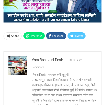
Share
WhatsApp
Facebook
Twitter
WaniBahuguni Desk
9966 Posts
0
Comments
निकेश जिलठे - संपादक वणी बहुगुणी
2007 पासूून पत्रकारिता क्षेत्रात कार्यरत. ग्रामीण व शहरी
असा पत्रकारितेचा अनुभव. आजतक, झी, जय महाराष्ट्र, टीव्ही
9 इत्यादी आघाडीच्या टीव्ही मीडियात मुंबई येथे विविध पदावर 10
वर्ष कार्यरत. सध्या एका पीआर एजन्सीचे संचालक तसेच वणी
बहुगुणी या वेबसाईटचे मुख्य संपादक. यवतमाळ जिल्ह्यातील पहिले