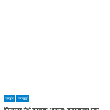
क्राईम
वणीवार्ता
पिंपळगाव येथे ट्रकचा अपघात; ड्रायव्हरचा मृत्यू