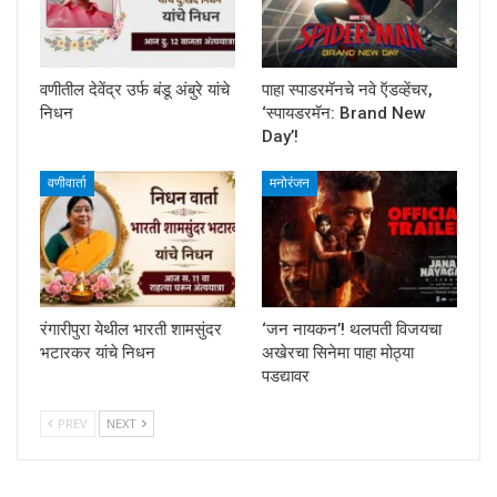
वणीतील देवेंद्र उर्फ बंडू अंबुरे यांचे
पाहा स्पाडरमॅनचे नवे ऍडव्हेंचर,
निधन
‘स्पायडरमॅन: Brand New
Day’!
वणीवार्ता
मनोरंजन
रंगारीपुरा येथील भारती शामसुंदर
‘जन नायकन’! थलपती विजयचा
भटारकर यांचे निधन
अखेरचा सिनेमा पाहा मोठ्या
पडद्यावर
PREV
NEXT