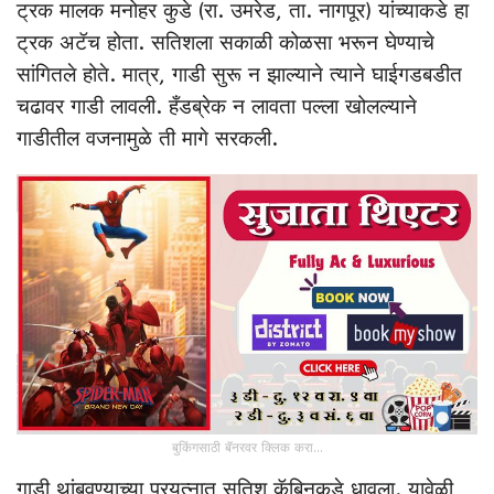
ट्रक मालक मनोहर कुडे (रा. उमरेड, ता. नागपूर) यांच्याकडे हा
ट्रक अटॅच होता. सतिशला सकाळी कोळसा भरून घेण्याचे
सांगितले होते. मात्र, गाडी सुरू न झाल्याने त्याने घाईगडबडीत
चढावर गाडी लावली. हँडब्रेक न लावता पल्ला खोलल्याने
गाडीतील वजनामुळे ती मागे सरकली.
बुकिंगसाठी बॅनरवर क्लिक करा...
गाडी थांबवण्याच्या प्रयत्नात सतिश कॅबिनकडे धावला. यावेळी