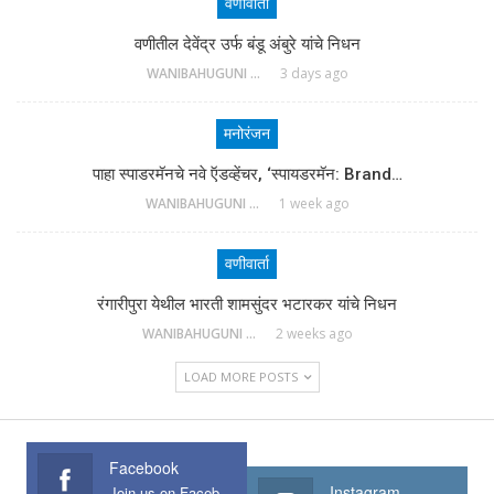
वणीवार्ता
वणीतील देवेंद्र उर्फ बंडू अंबुरे यांचे निधन
WANIBAHUGUNI DESK
3 days ago
मनोरंजन
पाहा स्पाडरमॅनचे नवे ऍडव्हेंचर, ‘स्पायडरमॅन: Brand…
WANIBAHUGUNI DESK
1 week ago
वणीवार्ता
रंगारीपुरा येथील भारती शामसुंदर भटारकर यांचे निधन
WANIBAHUGUNI DESK
2 weeks ago
LOAD MORE POSTS
Facebook
Instagram
Join us on Facebook