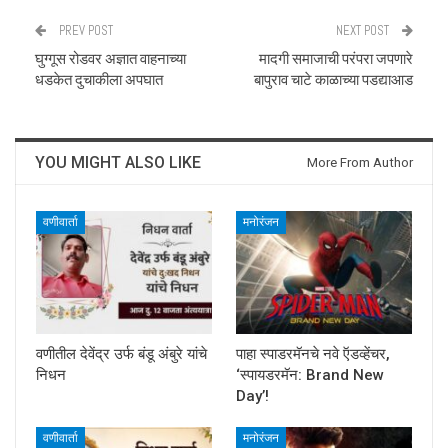
PREV POST
NEXT POST
घुग्गूस रोडवर अज्ञात वाहनाच्या
मादगी समाजाची परंपरा जपणारे
धडकेत दुचाकीला अपघात
बापुराव चाटे काळाच्या पडद्याआड
YOU MIGHT ALSO LIKE
More From Author
वणीवार्ता
मनोरंजन
वणीतील देवेंद्र उर्फ बंडू अंबुरे यांचे
पाहा स्पाडरमॅनचे नवे ऍडव्हेंचर,
निधन
‘स्पायडरमॅन: Brand New
Day’!
वणीवार्ता
मनोरंजन