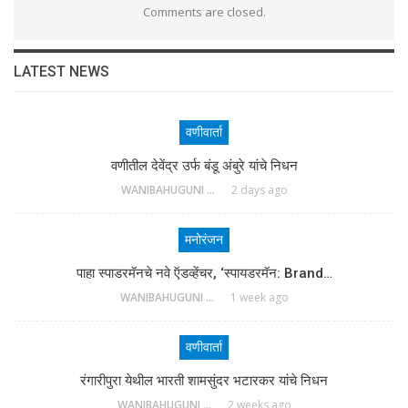
Comments are closed.
LATEST NEWS
वणीवार्ता
वणीतील देवेंद्र उर्फ बंडू अंबुरे यांचे निधन
WANIBAHUGUNI DESK
2 days ago
मनोरंजन
पाहा स्पाडरमॅनचे नवे ऍडव्हेंचर, ‘स्पायडरमॅन: Brand…
WANIBAHUGUNI DESK
1 week ago
वणीवार्ता
रंगारीपुरा येथील भारती शामसुंदर भटारकर यांचे निधन
WANIBAHUGUNI DESK
2 weeks ago