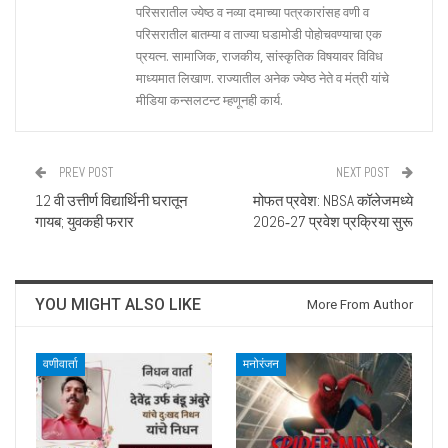
परिसरातील ज्येष्ठ व नव्या दमाच्या पत्रकारांसह वणी व
परिसरातील बातम्या व ताज्या घडामोडी पोहोचवण्याचा एक
प्रयत्न. सामाजिक, राजकीय, सांस्कृतिक विषयावर विविध
माध्यमात लिखाण. राज्यातील अनेक ज्येष्ठ नेते व मंत्री यांचे
मीडिया कन्सलटन्ट म्हणूनही कार्य.
PREV POST
NEXT POST
12 वी उत्तीर्ण विद्यार्थिनी घरातून
मोफत प्रवेश: NBSA कॉलेजमध्ये
गायब; युवकही फरार
2026‑27 प्रवेश प्रक्रिया सुरू
YOU MIGHT ALSO LIKE
More From Author
वणीवार्ता
मनोरंजन