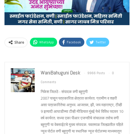
Share
WhatsApp
Facebook
Twitter
WaniBahuguni Desk
9966 Posts
0
Comments
निकेश जिलठे - संपादक वणी बहुगुणी
2007 पासूून पत्रकारिता क्षेत्रात कार्यरत. ग्रामीण व शहरी
असा पत्रकारितेचा अनुभव. आजतक, झी, जय महाराष्ट्र, टीव्ही
9 इत्यादी आघाडीच्या टीव्ही मीडियात मुंबई येथे विविध पदावर 10
वर्ष कार्यरत. सध्या एका पीआर एजन्सीचे संचालक तसेच वणी
बहुगुणी या वेबसाईटचे मुख्य संपादक. यवतमाळ जिल्ह्यातील पहिले
न्यूज पोर्टल वणी बहुगुणी या स्थानिक न्यूज पोर्टलच्या माध्यमातून