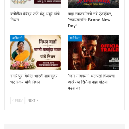
वणीतील देवेंद्र उर्फ बंडू अंबुरे यांचे
पाहा स्पाडरमॅनचे नवे ऍडव्हेंचर,
निधन
‘स्पायडरमॅन: Brand New
Day’!
वणीवार्ता
मनोरंजन
रंगारीपुरा येथील भारती शामसुंदर
‘जन नायकन’! थलपती विजयचा
भटारकर यांचे निधन
अखेरचा सिनेमा पाहा मोठ्या
पडद्यावर
PREV
NEXT