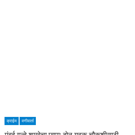
क्राईम
वणीवार्ता
मुंबई गुन्हे शाखेचा छापा; दोन युवक चौकशीसाठी