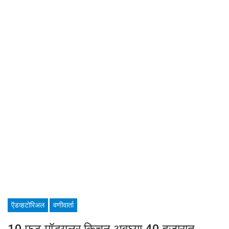
ऍडव्हटोरिअल
वणीवार्ता
10 फूट मॉड्युलर किचन अवघ्या 40 हजारात,