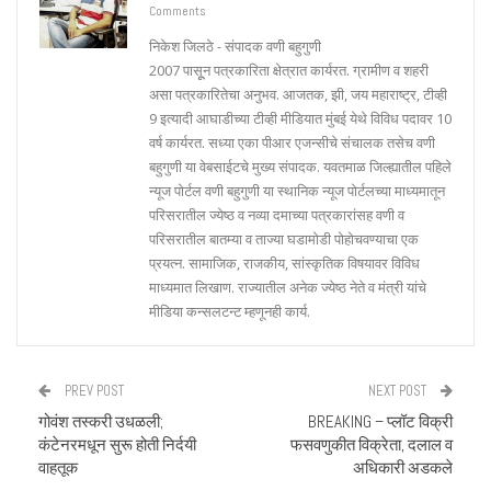
Comments
निकेश जिलठे - संपादक वणी बहुगुणी
2007 पासूून पत्रकारिता क्षेत्रात कार्यरत. ग्रामीण व शहरी
असा पत्रकारितेचा अनुभव. आजतक, झी, जय महाराष्ट्र, टीव्ही
9 इत्यादी आघाडीच्या टीव्ही मीडियात मुंबई येथे विविध पदावर 10
वर्ष कार्यरत. सध्या एका पीआर एजन्सीचे संचालक तसेच वणी
बहुगुणी या वेबसाईटचे मुख्य संपादक. यवतमाळ जिल्ह्यातील पहिले
न्यूज पोर्टल वणी बहुगुणी या स्थानिक न्यूज पोर्टलच्या माध्यमातून
परिसरातील ज्येष्ठ व नव्या दमाच्या पत्रकारांसह वणी व
परिसरातील बातम्या व ताज्या घडामोडी पोहोचवण्याचा एक
प्रयत्न. सामाजिक, राजकीय, सांस्कृतिक विषयावर विविध
माध्यमात लिखाण. राज्यातील अनेक ज्येष्ठ नेते व मंत्री यांचे
मीडिया कन्सलटन्ट म्हणूनही कार्य.
PREV POST
NEXT POST
गोवंश तस्करी उधळली;
BREAKING – प्लॉट विक्री
कंटेनरमधून सुरू होती निर्दयी
फसवणुकीत विक्रेता, दलाल व
वाहतूक
अधिकारी अडकले