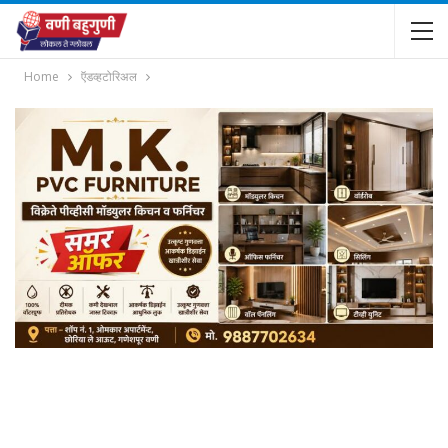
Home
ऍडव्हटोरिअल