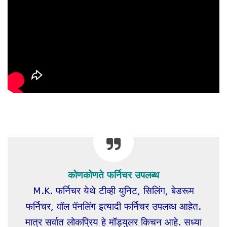
कोणकोणते फर्निचर उपलब्ध
M.K. फर्निचर येथे टीव्ही युनिट, सिलिंग, बेडरूम
फर्निचर, वॉल पॅनलिंग इत्यादी फर्निचर उपलब्ध आहेत.
मात्र सर्वात लोकप्रिय हे मॉड्युलर किचन आहे. सध्या