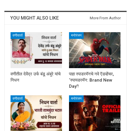
YOU MIGHT ALSO LIKE
More From Author
वणीवार्ता
मनोरंजन
वणीतील देवेंद्र उर्फ बंडू अंबुरे यांचे
पाहा स्पाडरमॅनचे नवे ऍडव्हेंचर,
निधन
‘स्पायडरमॅन: Brand New
Day’!
वणीवार्ता
मनोरंजन