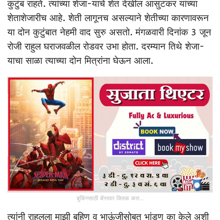
कुटुंब राहते. त्यांच्या शेजा-याचे शेत देखील आसुटकर यांच्या
शेताशेजारीच आहे. शेती लागूनच असल्याने शेतीच्या कारणावरून
या दोन कुटुंबात नेहमी वाद सुरु असतो. मंगळवारी दिनांक 3 जून
रोजी राहुल घराजवळील रोडवर उभा होता. दरम्यान तिथे शेजा-
याचा साळा त्याच्या दोन मित्रांना घेऊन आला.
बुकिंगसाठी बॅनरवर क्लिक करा...
त्यांनी राहुलला माझी बहिण व भाऊंजीसोबत भांडण का केले अशी