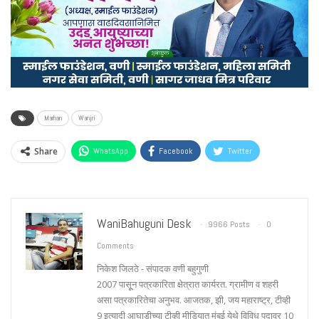
Marhan
Wanjri
Share
WhatsApp
Facebook
Twitter
WaniBahuguni Desk
9966 Posts
0
Comments
निकेश जिलठे - संपादक वणी बहुगुणी
2007 पासूून पत्रकारिता क्षेत्रात कार्यरत. ग्रामीण व शहरी
असा पत्रकारितेचा अनुभव. आजतक, झी, जय महाराष्ट्र, टीव्ही
9 इत्यादी आघाडीच्या टीव्ही मीडियात मुंबई येथे विविध पदावर 10