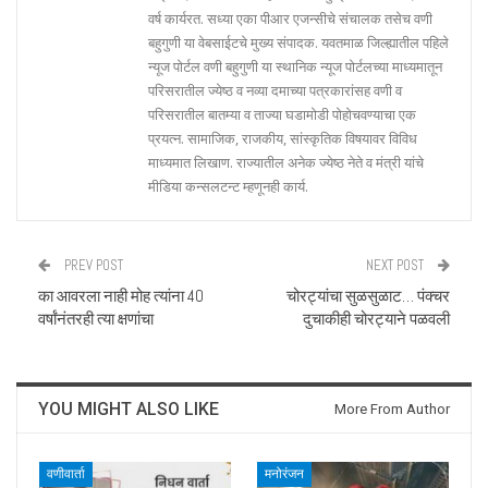
वर्ष कार्यरत. सध्या एका पीआर एजन्सीचे संचालक तसेच वणी
बहुगुणी या वेबसाईटचे मुख्य संपादक. यवतमाळ जिल्ह्यातील पहिले
न्यूज पोर्टल वणी बहुगुणी या स्थानिक न्यूज पोर्टलच्या माध्यमातून
परिसरातील ज्येष्ठ व नव्या दमाच्या पत्रकारांसह वणी व
परिसरातील बातम्या व ताज्या घडामोडी पोहोचवण्याचा एक
प्रयत्न. सामाजिक, राजकीय, सांस्कृतिक विषयावर विविध
माध्यमात लिखाण. राज्यातील अनेक ज्येष्ठ नेते व मंत्री यांचे
मीडिया कन्सलटन्ट म्हणूनही कार्य.
PREV POST
NEXT POST
का आवरला नाही मोह त्यांना 40
चोरट्यांचा सुळसुळाट… पंक्चर
वर्षांनंतरही त्या क्षणांचा
दुचाकीही चोरट्याने पळवली
YOU MIGHT ALSO LIKE
More From Author
वणीवार्ता
मनोरंजन