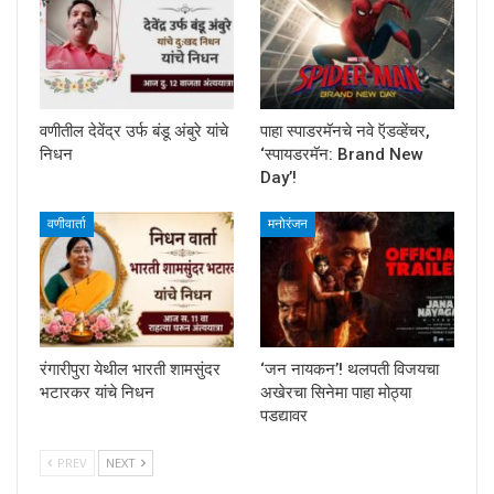
वणीतील देवेंद्र उर्फ बंडू अंबुरे यांचे
पाहा स्पाडरमॅनचे नवे ऍडव्हेंचर,
निधन
‘स्पायडरमॅन: Brand New
Day’!
वणीवार्ता
मनोरंजन
रंगारीपुरा येथील भारती शामसुंदर
‘जन नायकन’! थलपती विजयचा
भटारकर यांचे निधन
अखेरचा सिनेमा पाहा मोठ्या
पडद्यावर
PREV
NEXT