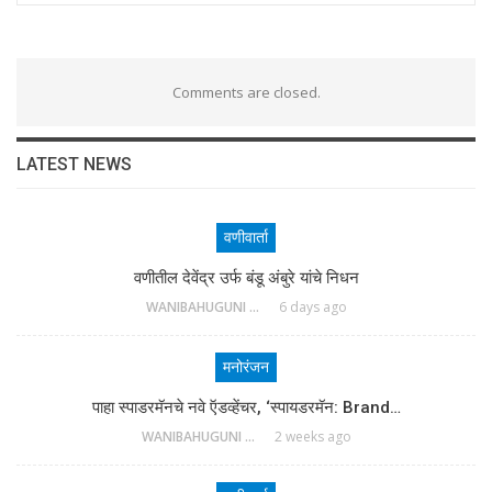
Comments are closed.
LATEST NEWS
वणीवार्ता
वणीतील देवेंद्र उर्फ बंडू अंबुरे यांचे निधन
WANIBAHUGUNI DESK
6 days ago
मनोरंजन
पाहा स्पाडरमॅनचे नवे ऍडव्हेंचर, ‘स्पायडरमॅन: Brand…
WANIBAHUGUNI DESK
2 weeks ago