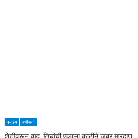
क्राईम
वणीवार्ता
शेतीवरून वाद, तिघांची एकाला काठीने जबर मारहाण