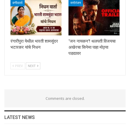
वणीवार्ता
मनोरंजन
रंगारीपुरा येथील भारती शामसुंदर
‘जन नायकन’! थलपती विजयचा
भटारकर यांचे निधन
अखेरचा सिनेमा पाहा मोठ्या
पडद्यावर
PREV
NEXT
Comments are closed.
LATEST NEWS