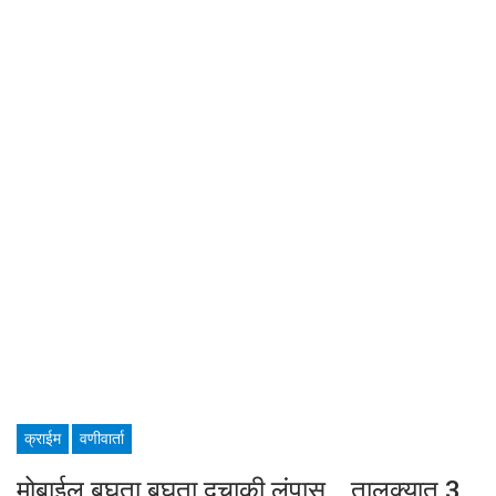
क्राईम
वणीवार्ता
मोबाईल बघता बघता दुचाकी लंपास… तालुक्यात 3