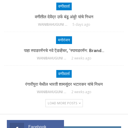
वणीवार्ता
वणीतील देवेंद्र उर्फ बंडू अंबुरे यांचे निधन
WANIBAHUGUNI DESK
5 days ago
मनोरंजन
पाहा स्पाडरमॅनचे नवे ऍडव्हेंचर, ‘स्पायडरमॅन: Brand…
WANIBAHUGUNI DESK
2 weeks ago
वणीवार्ता
रंगारीपुरा येथील भारती शामसुंदर भटारकर यांचे निधन
WANIBAHUGUNI DESK
2 weeks ago
LOAD MORE POSTS
Facebook