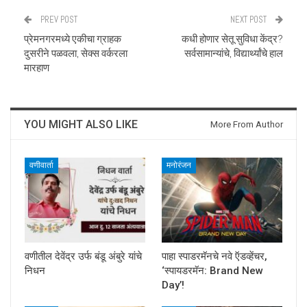
PREV POST
NEXT POST
प्रेमनगरमध्ये एकीचा ग्राहक
कधी होणार सेतू सुविधा केंद्र?
दुसरीने पळवला, सेक्स वर्करला
सर्वसामान्यांचे, विद्यार्थ्यांचे हाल
मारहाण
YOU MIGHT ALSO LIKE
More From Author
वणीवार्ता
मनोरंजन
वणीतील देवेंद्र उर्फ बंडू अंबुरे यांचे
पाहा स्पाडरमॅनचे नवे ऍडव्हेंचर,
निधन
‘स्पायडरमॅन: Brand New
Day’!