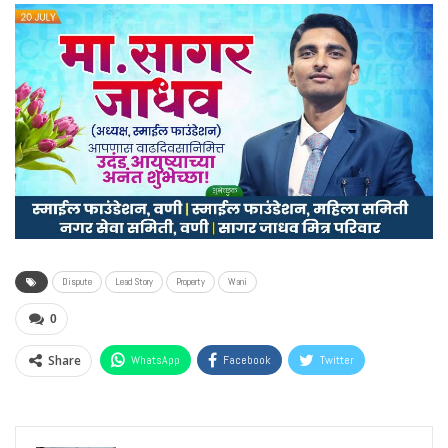
Dispute
Lead Story
Property
Wani
0
Share
WhatsApp
Facebook
Twitter