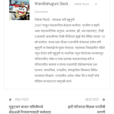
WaniBahuguni Desk
9966 Posts
0
Comments
निकेश जिलठे - संपादक वणी बहुगुणी
2007 पासूून पत्रकारिता क्षेत्रात कार्यरत. ग्रामीण व शहरी
असा पत्रकारितेचा अनुभव. आजतक, झी, जय महाराष्ट्र, टीव्ही
9 इत्यादी आघाडीच्या टीव्ही मीडियात मुंबई येथे विविध पदावर 10
वर्ष कार्यरत. सध्या एका पीआर एजन्सीचे संचालक तसेच वणी
बहुगुणी या वेबसाईटचे मुख्य संपादक. यवतमाळ जिल्ह्यातील पहिले
न्यूज पोर्टल वणी बहुगुणी या स्थानिक न्यूज पोर्टलच्या माध्यमातून
परिसरातील ज्येष्ठ व नव्या दमाच्या पत्रकारांसह वणी व
परिसरातील बातम्या व ताज्या घडामोडी पोहोचवण्याचा एक
प्रयत्न. सामाजिक, राजकीय, सांस्कृतिक विषयावर विविध
माध्यमात लिखाण. राज्यातील अनेक ज्येष्ठ नेते व मंत्री यांचे
मीडिया कन्सलटन्ट म्हणूनही कार्य.
PREV POST
NEXT POST
मुकुटबन बाजार समितीमध्ये
झरी परिसरात शिक्षक भरतीची
बोंडअळी नियंत्रणासाठी चर्चासत्र
मागणी