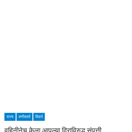
राज्य
वणीवार्ता
विदर्भ
वहिनीनेच केला आपल्या दिराविरुद्ध संपत्ती