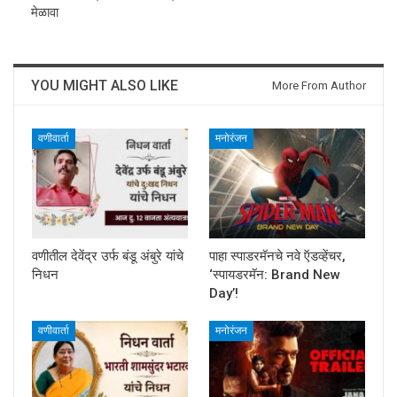
मेळावा
YOU MIGHT ALSO LIKE
More From Author
वणीवार्ता
मनोरंजन
वणीतील देवेंद्र उर्फ बंडू अंबुरे यांचे
पाहा स्पाडरमॅनचे नवे ऍडव्हेंचर,
निधन
‘स्पायडरमॅन: Brand New
Day’!
वणीवार्ता
मनोरंजन