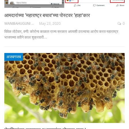
आमदारांच्या ‘महाराष्ट्र बचाव’च्या पोस्टवर ‘हाहा’कार
WANIBAHUGUNI DESK
May 23, 2020
0
विवेक तोटेवार, वणी: कोरोना काळात राज्य सरकार अपयशी ठरल्याचा आरोप करत महाराष्ट्र
भाजपच्या वतीने काल शुक्रवारी…
अजबगजब