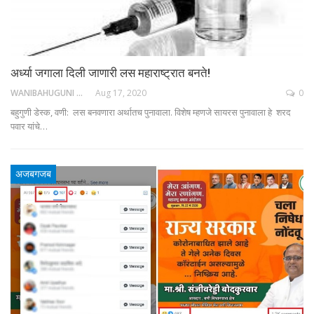
अर्ध्या जगाला दिली जाणारी लस महाराष्ट्रात बनते!
WANIBAHUGUNI DESK
Aug 17, 2020
0
बहुगुणी डेस्क, वणी: लस बनवणारा अर्थातच पुनावाला. विशेष म्हणजे सायरस पुनावाला हे शरद
पवार यांचे…
अजबगजब