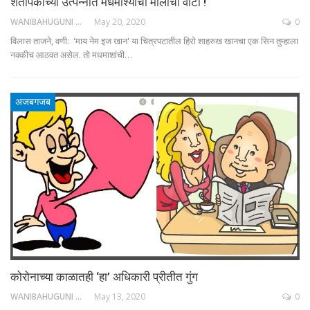
शेतपिकांच्या उत्पन्नात मधमाश्यांचा मोलाचा वाटा !
WANIBAHUGUNI DESK
May 20, 2020
0
विलास ताजने, वणी: 'माय नेम इज खान' या चित्रपटातील हिरो शाहरुख खानचा एक सिन तुम्हाला
नक्कीच आठवत असेल. तो मधमाशांची…
अजबगजब
कोरोनाच्या काळातही ‘हा’ अधिकारी प्रीतीत गुंग
WANIBAHUGUNI DESK
May 13, 2020
0