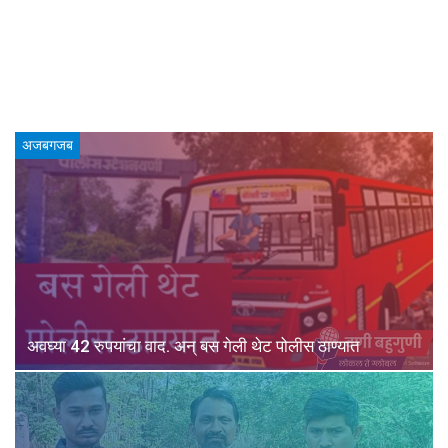
अजबगजब
अवघ्या 42 रुपयांचा वाद. अन् बस गेली थेट पोलीस ठाण्यात