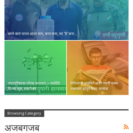
बापरे बाप! घरात आला साप, काय करू, तर ‘हे’ करा…
नगरपरिषदचा भोंगळ कारभार – पथदिवे
पोलिसांनी अडविले आणि त्यांनी चक्क
दिवसा सुरु, रात्री बंद
रस्त्यावर झोपून केला अभ्यास
Browsing Category
अजबगजब