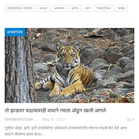
BREAKING NEWS
अपघात
अर्थकारण
आरोग्य
इतर
ऍडव्हटोरिअल
क्राईम
अजबगजब
तो झाडावर चढल्यावरही वाघाने त्याला ओढून खाली आणले
WANIBAHUGUNI DESK
May 31, 2021
0
सुशील ओझा, झरी: झरी वनपरिक्षेत्र अधिकारी कार्यालयांतर्गत येणाऱ्या मांडवी बीट येथे आज
वाघाने जीवघेणा हल्ला केला.…