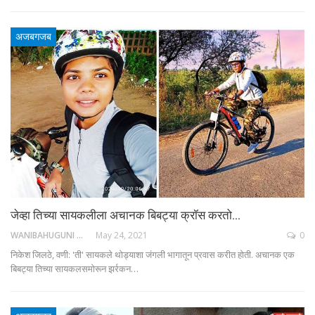
अजबगजब
जेव्हा तिच्या सायकलीला अचानक बिबट्या क्रॉस करतो…
WANIBAHUGUNI DESK
May 24, 2021
0
निकेश जिलठे, वणी: 'ती' सायकले थोड्याशा जंगली भागातून प्रवास करीत होती. अचानक एक
बिबट्या तिच्या सायकलसमोरून झर्रकन…