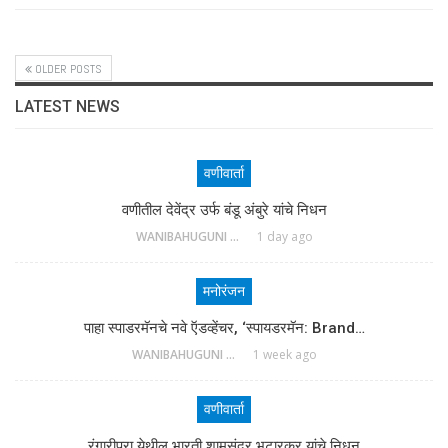
OLDER POSTS
LATEST NEWS
वणीवार्ता
वणीतील देवेंद्र उर्फ बंडू अंबुरे यांचे निधन
WANIBAHUGUNI DESK
1 day ago
मनोरंजन
पाहा स्पाडरमॅनचे नवे ऍडव्हेंचर, ‘स्पायडरमॅन: Brand…
WANIBAHUGUNI DESK
1 week ago
वणीवार्ता
रंगारीपुरा येथील भारती शामसुंदर भटारकर यांचे निधन