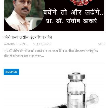
कोरोनाच्या लसींचा इंटरनॅशनल गेम
WANIBAHUGUNI DESK
Aug 17, 2020
0
प्रा. डॉ. संतोष संभाजी डाखरे : कोरोना नामक महामारी या जागतिक संकटाच्या पार्श्वभूमीवर
रशियाने सर्वप्रथम लस तयार करून…
अजबगजब