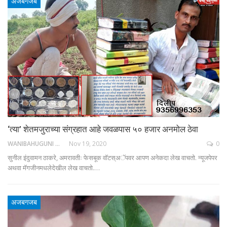
अजबगजब
‘त्या’ शेतमजुराच्या संग्रहात आहे जवळपास ५० हजार अनमोल ठेवा
WANIBAHUGUNI DESK
Nov 19, 2020
0
सुनील इंदुवामन ठाकरे, अमरावतीः फेसबूक वॉटस्अॅपवर आपण अनेकदा लेख वाचतो. न्यूजपेपर
अथवा मॅगजीनमधलेदेखील लेख वाचतो.…
अजबगजब