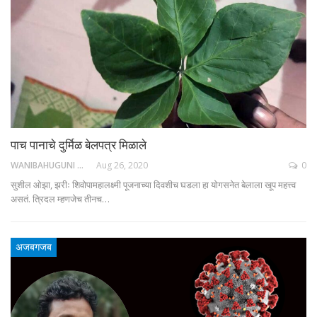
पाच पानाचे दुर्मिळ बेलपत्र मिळाले
WANIBAHUGUNI DESK
Aug 26, 2020
0
सुशील ओझा, झरीः शिवोपामहालक्ष्मी पूजनाच्या दिवशीच घडला हा योगसनेत बेलाला खूप महत्त्व
असतं. त्रिदल म्हणजेच तीनच…
अजबगजब