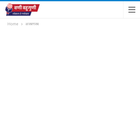
Home
अजबगजब